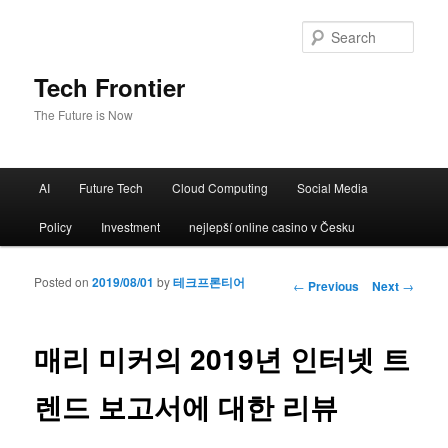
Sear
Tech Frontier
The Future is Now
Main menu
AI
Future Tech
Cloud Computing
Social Media
Skip to primary content
Skip to secondary content
Policy
Investment
nejlepší online casino v Česku
Posted on
2019/08/01
by
테크프론티어
Post navigation
←
Previous
Next
→
매리 미커의 2019년 인터넷 트
렌드 보고서에 대한 리뷰