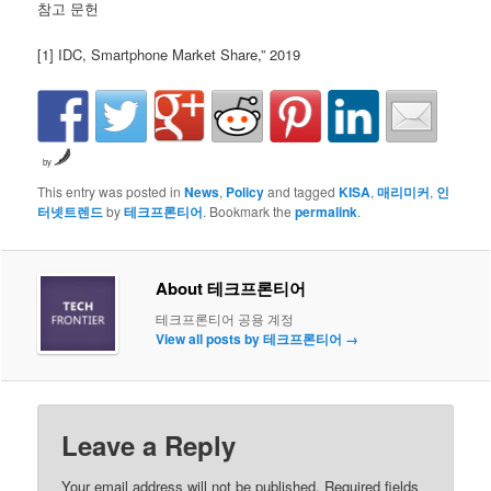
참고 문헌
[1] IDC, Smartphone Market Share,” 2019
by
This entry was posted in
News
,
Policy
and tagged
KISA
,
매리미커
,
인
터넷트렌드
by
테크프론티어
. Bookmark the
permalink
.
About 테크프론티어
테크프론티어 공용 계정
View all posts by 테크프론티어
→
Leave a Reply
Your email address will not be published. Required fields