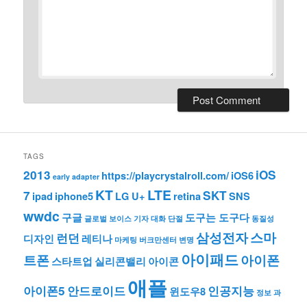
TAGS
2013
iOS
https://playcrystalroll.com/
iOS6
early adapter
KT
LTE
7
SKT
ipad
iphone5
LG U+
retina
SNS
wwdc
구글
도구는 도구다
글로벌 보이스
기자
대화 단절
동질성
삼성전자
스마
런던
디자인
레티나
마케팅
버크만센터
변명
아이패드
트폰
아이폰
스타트업
실리콘밸리
아이콘
애플
아이폰5
안드로이드
인공지능
윈도우8
정보 과