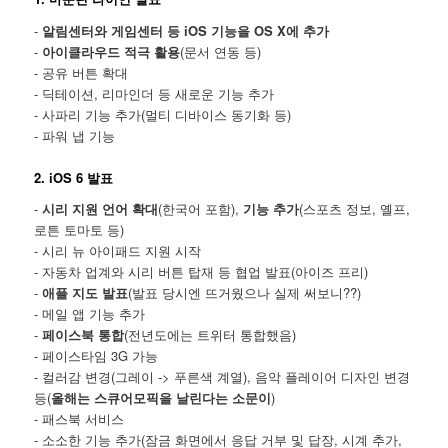
-
알림센터와 게임센터 등 iOS 기능을 OS X에 추가
-
아이클라우드 적극 활용
(문서 연동 등)
- 공유 버튼 확대
- 딕테이션, 리마인더 등 새로운 기능 추가
- 사파리 기능 추가(멀티 디바이스 동기화 등)
- 파워 냅 기능
2. iOS 6 발표
-
시리 지원 언어 확대
(한국어 포함),
기능 추가
(스포츠 정보, 옐프,
로튼 토마토 등)
- 시리 뉴 아이패드 지원 시작
- 자동차 업계와 시리 버튼 탑재 등 협업 발표(아이즈 프리)
-
애플 지도 발표
(발표 당시엔 뜨거웠으나 실제 써보니??)
- 메일 앱 기능 추가
-
페이스북 통합
(전년도에는 트위터 통합했음)
- 페이스타임 3G 가능
- 컬러감 변경(그레이 -> 푸른색 계열), 음악 플레이어 디자인 변경
등(
올해는 스큐어모픽을 날린다는 소문이
)
- 패스북 서비스
- 소소한 기능 추가(잠금 화면에서 응답 거부 및 답장, 시계 추가,