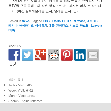
는 사례가 되지 않을까 하는 생각도 드네요. 애플이 아이워치나 애
플TV를 구글 글래스와 같은 방식으로 발표하지는 않을 것 같으니
까요. (이건 발표해달라는 건지, 말라는 건지 –_-)
Posted in
News
|
Tagged
iOS 7
,
iRadio
,
OS X 10.9
,
wwdc
,
맥북 에어
레티나
,
아이라디오
,
아이워치
,
애플
,
컨퍼런스
,
키노트
,
하스웰
|
Leave a
reply
SHARING
by
방문자 통계
Today Visit: 285
Week Visit: 6462
Month Visit: 23487
Search Engine reffered: