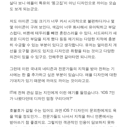
살다 보니 애플이 특유의 ‘똥고집’이 아닌 디자인으로 까이는 모습
도 보게 되는군요.
저도 아이콘 그림 크기가 너무 커서 시각적으로 불편하다거나 몇
몇 아이콘이 구려 보인다, 색감이 너무 화사해서 유아틱하고 부담
스럽다, 버튼에 테두리를 빼면 혼란스러울 수 있다, 서드파티가 새
로운 디자인 부담을 지게 했다 등등 제기되는 다양한 지적에 충분
히 수긍할 수 있는 부분이 있다고 생각합니다. 유저는 얼마든지 개
선을 요구할 권리도 있지요.디자인은 취향을 타는 것이고 다양한
의견이 있을 수 있구요. 안해주면 갈아타면 되니까요.
그런데 이런 국내외 네티즌과 전문가들의 지적을 받아 전하는 기
사에는 한 줄 추가하고 싶은 부분이 있습니다. 애플 디자인에 대한
기대치가 있기 때문에 까여도 까이는 것이라고요.
IT에 전혀 관심 없는 지인에게 이런 얘기를 들었습니다. “iOS 7인
가 나왔다던데 디자인 엄청 구리다며?”
호불호가 갈릴 수는 있어도 과연 iOS 7 디자인이 문외한에게도 욕
을 먹을 정도인가… 전문가들도 나서서 지적을 하니 언론에서는
받아쓰기 참 좋겠지요. 그렇지만 객관적인 인용이 담보하지 못하