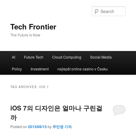
Sear
Tech Frontier
The Future is Now
Main menu
AI
Future Tech
Cloud Computing
Social Media
Skip to primary content
Skip to secondary content
Policy
Investment
nejlepší online casino v Česku
TAG ARCHIVES:
IOS 7
iOS 7의 디자인은 얼마나 구린걸
까
Posted on
2013/06/13
by
주민영 기자