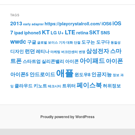
TAGS
2013
iOS
https://playcrystalroll.com/
iOS6
early adapter
KT
LTE
7
SKT
ipad
iphone5
LG U+
retina
SNS
wwdc
구글
도구는 도구다
글로벌 보이스
기자
대화 단절
동질성
삼성전자
스마
런던
디자인
레티나
마케팅
버크만센터
변명
아이패드
트폰
아이폰
스타트업
실리콘밸리
아이콘
애플
아이폰5
안드로이드
인공지능
윈도우8
정보 과
페이스북
클라우드
키노트
트위터
허위정보
잉
테크시티
Proudly powered by WordPress