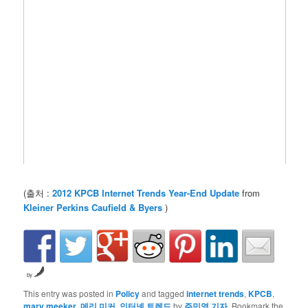
(출처 :
2012 KPCB Internet Trends Year-End Update
from
Kleiner Perkins Caufield & Byers
)
by
This entry was posted in
Policy
and tagged
internet trends
,
KPCB
,
mary meeker
,
메리 미커
,
인터넷 트렌드
by
주민영 기자
. Bookmark the