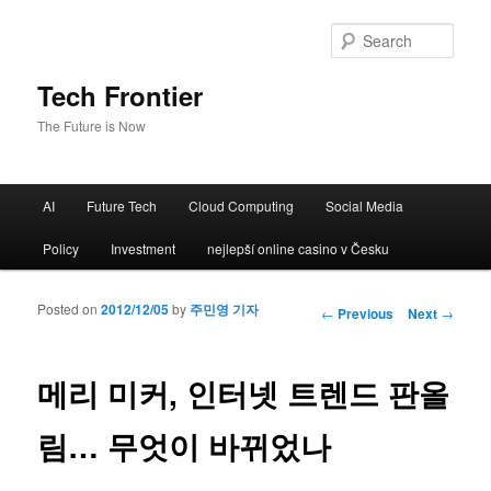
Sear
Tech Frontier
The Future is Now
Main menu
AI
Future Tech
Cloud Computing
Social Media
Skip to primary content
Skip to secondary content
Policy
Investment
nejlepší online casino v Česku
Posted on
2012/12/05
by
주민영 기자
Post navigation
←
Previous
Next
→
메리 미커, 인터넷 트렌드 판올
림… 무엇이 바뀌었나