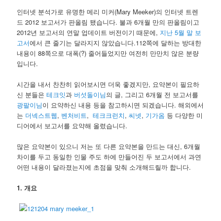
인터넷 분석가로 유명한 메리 미커(Mary Meeker)의 인터넷 트렌
드 2012 보고서가 판올림 됐습니다. 불과 6개월 만의 판올림이고
2012년 보고서의 연말 업데이트 버전이기 때문에,
지난 5월 말 보
고서
에서 큰 줄기는 달라지지 않았습니다.112쪽에 달하는 방대한
내용이 88쪽으로 대폭(?) 줄어들었지만 여전히 만만치 않은 분량
입니다.
시간을 내서 찬찬히 읽어보시면 더욱 좋겠지만, 요약본이 필요하
신 분들은
테크잇
과
버섯돌이님
의 글, 그리고 6개월 전 보고서를
광팔이님
이 요약하신 내용 등을 참고하시면 되겠습니다. 해외에서
는
더넥스트웹
,
벤처비트
,
테크크런치
,
씨넷
,
기가옴
등 다양한 미
디어에서 보고서를 요약해 올렸습니다.
많은 요약본이 있으니 저는 또 다른 요약본을 만드는 대신, 6개월
차이를 두고 동일한 인물 주도 하에 만들어진 두 보고서에서 과연
어떤 내용이 달라졌는지에 초점을 맞춰 소개해드릴까 합니다.
1. 개요