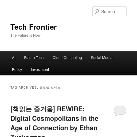
Sear
Tech Frontier
The Future is Now
Main menu
AI
Future Tech
Cloud Computing
Social Media
Skip to primary content
Skip to secondary content
Policy
Investment
TAG ARCHIVES:
글로벌 보이스
[책읽는 즐거움] REWIRE:
Digital Cosmopolitans in the
Age of Connection by Ethan
Zuckerman