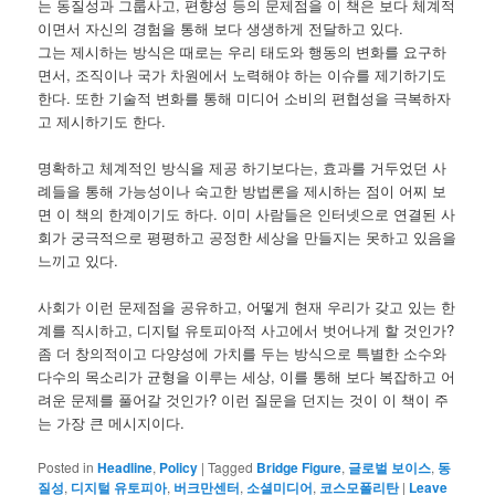
는 동질성과 그룹사고, 편향성 등의 문제점을 이 책은 보다 체계적
이면서 자신의 경험을 통해 보다 생생하게 전달하고 있다.
그는 제시하는 방식은 때로는 우리 태도와 행동의 변화를 요구하
면서, 조직이나 국가 차원에서 노력해야 하는 이슈를 제기하기도
한다. 또한 기술적 변화를 통해 미디어 소비의 편협성을 극복하자
고 제시하기도 한다.
명확하고 체계적인 방식을 제공 하기보다는, 효과를 거두었던 사
례들을 통해 가능성이나 숙고한 방법론을 제시하는 점이 어찌 보
면 이 책의 한계이기도 하다. 이미 사람들은 인터넷으로 연결된 사
회가 궁극적으로 평평하고 공정한 세상을 만들지는 못하고 있음을
느끼고 있다.
사회가 이런 문제점을 공유하고, 어떻게 현재 우리가 갖고 있는 한
계를 직시하고, 디지털 유토피아적 사고에서 벗어나게 할 것인가?
좀 더 창의적이고 다양성에 가치를 두는 방식으로 특별한 소수와
다수의 목소리가 균형을 이루는 세상, 이를 통해 보다 복잡하고 어
려운 문제를 풀어갈 것인가? 이런 질문을 던지는 것이 이 책이 주
는 가장 큰 메시지이다.
Posted in
Headline
,
Policy
|
Tagged
Bridge Figure
,
글로벌 보이스
,
동
질성
,
디지털 유토피아
,
버크만센터
,
소셜미디어
,
코스모폴리탄
|
Leave