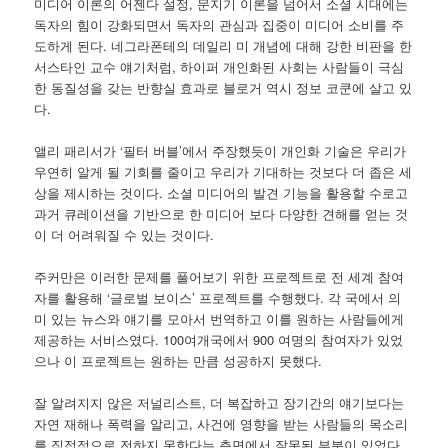
미디어 이론의 어젠다 설정, 문지기 이론을 넘어서 소셜 시대에는
독자의 힘이 강화되면서 독자의 관심과 집중이 미디어 소비를 주
도하게 된다. 네그라폰테의 데일리 미 개념에 대해 강한 비판을 한
서스타인 교수 얘기처럼, 하이퍼 개인화된 사회는 사람들이 극심
한 동질성을 갖는 반향실 효과로 블로거 역시 정보 코쿤에 살고 있
다.
앨리 패리서가 ‘필터 버블’에서 주장했듯이 개인화 기술은 우리가
우연히 알게 될 기회를 줄이고 우리가 기대하는 것보다 더 좁은 세
상을 제시하는 것이다. 소셜 미디어의 발견 기능을 활용할 수로고
과거 큐레이션을 기반으로 한 미디어 보다 다양한 견해를 얻는 것
이 더 어려워질 수 있는 것이다.
주커만은 이러한 문제를 풀어보기 위한 프로젝트로 전 세계 참여
자를 활용해 ‘글로벌 보이스’ 프로젝트를 수행했다. 각 국에서 의
미 있는 뉴스와 얘기를 모아서 번역하고 이를 원하는 사람들에게
제공하는 서비스였다. 100여개국에서 900 여명의 참여자가 있었
으나 이 프로젝트는 원하는 만큼 성공하지 못했다.
잘 알려지지 않은 저널리스트, 더 복잡하고 장기간의 얘기보다는
자연 재해나 폭력을 알리고, 사건에 영향을 받는 사람들의 목소리
를 직접적으로 전하지 못한다는 측면에서 잘못된 부분이 있었다.