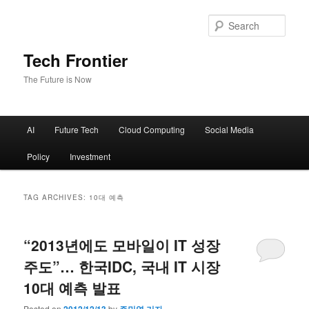
Sear
Tech Frontier
The Future is Now
Main menu
AI
Future Tech
Cloud Computing
Social Media
Skip to primary content
Skip to secondary content
Policy
Investment
TAG ARCHIVES:
10대 예측
“2013년에도 모바일이 IT 성장
주도”… 한국IDC, 국내 IT 시장
10대 예측 발표
Posted on
by