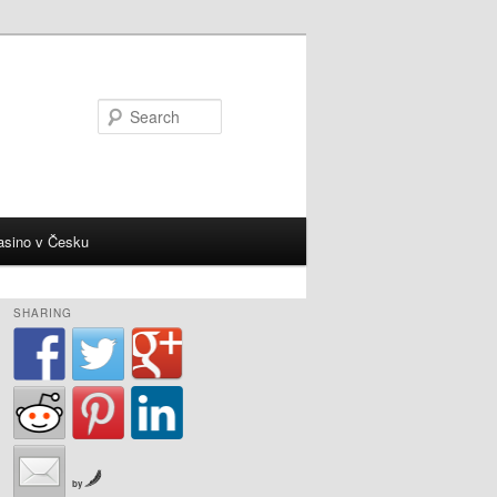
Search
casino v Česku
SHARING
by