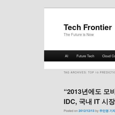
Tech Frontier
The Future is Now
Main menu
AI
Future Tech
Cloud C
Skip to primary content
Skip to secondary content
TAG ARCHIVES:
TOP 10 PREDICTI
“2013년에도 모
IDC, 국내 IT 시
Posted on
2012/12/13
by
주민영 기