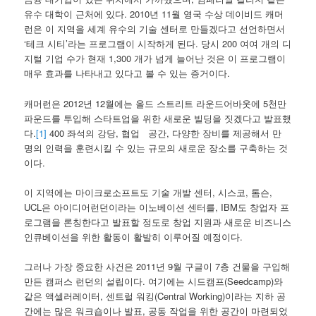
유수 대학이 근처에 있다. 2010년 11월 영국 수상 데이비드 캐머
런은 이 지역을 세계 유수의 기술 센터로 만들겠다고 선언하면서
‘테크 시티’라는 프로그램이 시작하게 된다. 당시 200 여여 개의 디
지털 기업 수가 현재 1,300 개가 넘게 늘어난 것은 이 프로그램이
매우 효과를 나타내고 있다고 볼 수 있는 증거이다.
캐머런은 2012년 12월에는 올드 스트리트 라운드어바웃에 5천만
파운드를 투입해 스타트업을 위한 새로운 빌딩을 짓겠다고 발표했
다.
[1]
400 좌석의 강당, 협업 공간, 다양한 장비를 제공해서 만
명의 인력을 훈련시킬 수 있는 규모의 새로운 장소를 구축하는 것
이다.
이 지역에는 마이크로소프트도 기술 개발 센터, 시스코, 톰슨,
UCL은 아이디어런던이라는 이노베이션 센터를, IBM도 창업자 프
로그램을 론칭한다고 발표할 정도로 창업 지원과 새로운 비즈니스
인큐베이션을 위한 활동이 활발히 이루어질 예정이다.
그러나 가장 중요한 사건은 2011년 9월 구글이 7층 건물을 구입해
만든 캠퍼스 런던의 설립이다. 여기에는 시드캠프(Seedcamp)와
같은 액셀러레이터, 센트럴 워킹(Central Working)이라는 지하 공
간에는 많은 워크숍이나 발표, 공동 작업을 위한 공간이 마련되었