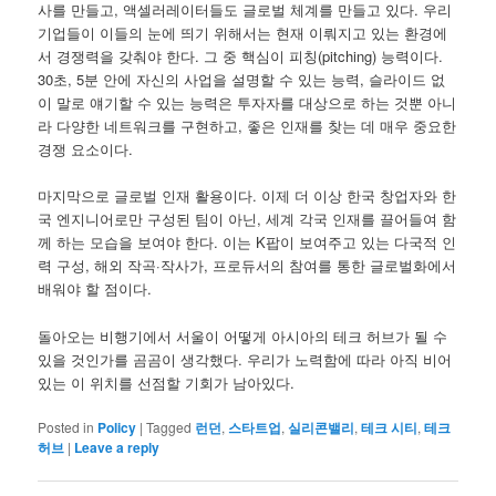
사를 만들고, 액셀러레이터들도 글로벌 체계를 만들고 있다. 우리
기업들이 이들의 눈에 띄기 위해서는 현재 이뤄지고 있는 환경에
서 경쟁력을 갖춰야 한다. 그 중 핵심이 피칭(pitching) 능력이다.
30초, 5분 안에 자신의 사업을 설명할 수 있는 능력, 슬라이드 없
이 말로 얘기할 수 있는 능력은 투자자를 대상으로 하는 것뿐 아니
라 다양한 네트워크를 구현하고, 좋은 인재를 찾는 데 매우 중요한
경쟁 요소이다.
마지막으로 글로벌 인재 활용이다. 이제 더 이상 한국 창업자와 한
국 엔지니어로만 구성된 팀이 아닌, 세계 각국 인재를 끌어들여 함
께 하는 모습을 보여야 한다. 이는 K팝이 보여주고 있는 다국적 인
력 구성, 해외 작곡·작사가, 프로듀서의 참여를 통한 글로벌화에서
배워야 할 점이다.
돌아오는 비행기에서 서울이 어떻게 아시아의 테크 허브가 될 수
있을 것인가를 곰곰이 생각했다. 우리가 노력함에 따라 아직 비어
있는 이 위치를 선점할 기회가 남아있다.
Posted in
Policy
|
Tagged
런던
,
스타트업
,
실리콘밸리
,
테크 시티
,
테크
허브
|
Leave a reply