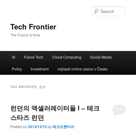
Sear
Tech Frontier
The Future is Now
Main menu
AI
Future Tech
Cloud Computing
Social Media
Skip to primary content
Skip to secondary content
Policy
Investment
nejlepší online casino v Česku
TAG ARCHIVES:
런던
런던의 액셀러레이터들 I – 테크
스타즈 런던
Posted on
2013/12/13
by
테크프론티어