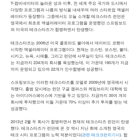
Y-컴비네이터의 놀라운 성과 이후, 전 세계 주요 국가와 도시에서
다양한 프로그램과 나름의 방식을 내세우며 여러 스타트업 액셀러
레이터가 등장했다. 그중에서도 오늘 소개할 테크스타즈 런던은
영국에서 최초로 액셀러레이터 프로그램을 운영했던 스프링보드
와 미국의 테크스타즈가 합병하면서 탄생했다.
테크스타즈는 2006년 미국 콜로라도 볼더에서 데이비드 코헨이
시작한 액셀러레이터 프로그램이다. 현재는 오스틴, 보스턴, 볼더,
시카고, 뉴욕, 시애틀, 그리고 런던에 사무실이 있다. 테크스타즈
는 지금까지 234개의 회사를 육성했는데, 이 가운데 190개가 지금
까지 운영되고 있으며 22개가 인수합병에 성공했다.
스프링보드는 이러한 테크스타즈를 모델로 2009년에 영국에서 시
작됐다. 출범 당시에는 런던 구글 캠퍼스와 케임브리지 대학에 있
는 아이디어스페이스에 기반을 두고 있었다. 지금까지 30여 개의
회사에 투자했으며 이들 가운데 70% 이상이 추가 투자를 받는 데
성공했다.
2013년 2월 두 회사가 합병하면서 현재의 테크스타즈 런던이 탄생
했다. 테크스타즈가 런던에 온 것 역시 지난 회에 소개한 영국의
테크 시티 프로그램의 노력 덕분이었다(
관련 테크크런치기사
). 합