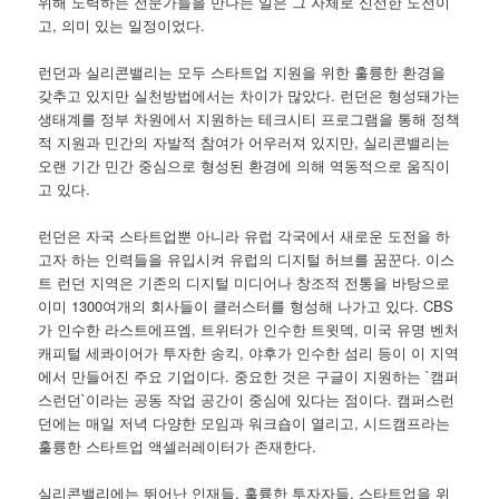
위해 노력하는 전문가들을 만나는 일은 그 자체로 신선한 도전이
고, 의미 있는 일정이었다.
런던과 실리콘밸리는 모두 스타트업 지원을 위한 훌륭한 환경을
갖추고 있지만 실천방법에서는 차이가 많았다. 런던은 형성돼가는
생태계를 정부 차원에서 지원하는 테크시티 프로그램을 통해 정책
적 지원과 민간의 자발적 참여가 어우러져 있지만, 실리콘밸리는
오랜 기간 민간 중심으로 형성된 환경에 의해 역동적으로 움직이
고 있다.
런던은 자국 스타트업뿐 아니라 유럽 각국에서 새로운 도전을 하
고자 하는 인력들을 유입시켜 유럽의 디지털 허브를 꿈꾼다. 이스
트 런던 지역은 기존의 디지털 미디어나 창조적 전통을 바탕으로
이미 1300여개의 회사들이 클러스터를 형성해 나가고 있다. CBS
가 인수한 라스트에프엠, 트위터가 인수한 트윗덱, 미국 유명 벤처
캐피털 세콰이어가 투자한 송킥, 야후가 인수한 섬리 등이 이 지역
에서 만들어진 주요 기업이다. 중요한 것은 구글이 지원하는 `캠퍼
스런던`이라는 공동 작업 공간이 중심에 있다는 점이다. 캠퍼스런
던에는 매일 저녁 다양한 모임과 워크숍이 열리고, 시드캠프라는
훌륭한 스타트업 액셀러레이터가 존재한다.
실리콘밸리에는 뛰어난 인재들, 훌륭한 투자자들, 스타트업을 위