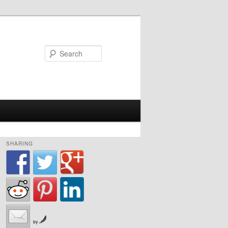
Search
SHARING
by