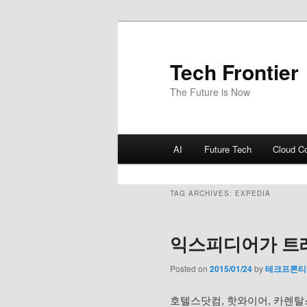
Tech Frontier
The Future is Now
Main menu
AI
Future Tech
Cloud C
Skip to primary content
Skip to secondary content
TAG ARCHIVES:
EXPEDIA
익스피디어가 트
Posted on
2015/01/24
by
테크프론티
호텔스닷컴, 핫와이어, 카렌탈