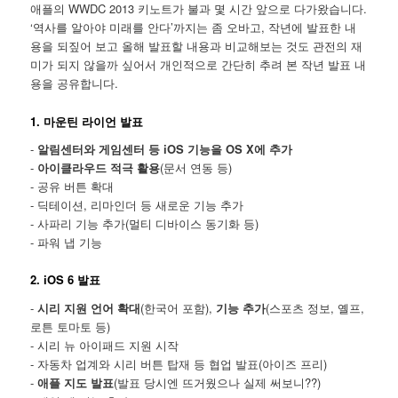
애플의 WWDC 2013 키노트가 불과 몇 시간 앞으로 다가왔습니다.
‘역사를 알아야 미래를 안다’까지는 좀 오바고, 작년에 발표한 내
용을 되짚어 보고 올해 발표할 내용과 비교해보는 것도 관전의 재
미가 되지 않을까 싶어서 개인적으로 간단히 추려 본 작년 발표 내
용을 공유합니다.
1. 마운틴 라이언 발표
-
알림센터와 게임센터 등 iOS 기능을 OS X에 추가
-
아이클라우드 적극 활용
(문서 연동 등)
- 공유 버튼 확대
- 딕테이션, 리마인더 등 새로운 기능 추가
- 사파리 기능 추가(멀티 디바이스 동기화 등)
- 파워 냅 기능
2. iOS 6 발표
-
시리 지원 언어 확대
(한국어 포함),
기능 추가
(스포츠 정보, 옐프,
로튼 토마토 등)
- 시리 뉴 아이패드 지원 시작
- 자동차 업계와 시리 버튼 탑재 등 협업 발표(아이즈 프리)
-
애플 지도 발표
(발표 당시엔 뜨거웠으나 실제 써보니??)