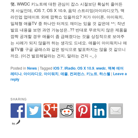
덧.
WWDC 키노트에 대한 관심이 잡스 시절보단 확실히 줄어든
게 사실인데, iOS 7, OS X 10.9, 음악 스트리밍(아이라디오?), 맥
라인업 업데이트 외에 깜짝쇼 있을까요? 저가 아이폰, 아이워치,
일체형 애플TV 중 하나만 터져도 재미는 있을 것 같은데 ^^; 작년
발표 내용을 보면 과연 가능성은..?? 반대로 무르익지 않은 제품을
깜짝 공개할 경우 애플이 좀 급해졌다는 것을 상징적으로 보여주
는 사례가 되지 않을까 하는 생각도 드네요. 애플이 아이워치나 애
플TV를 구글 글래스와 같은 방식으로 발표하지는 않을 것 같으니
까요. (이건 발표해달라는 건지, 말라는 건지 –_-)
Posted in
News
|
Tagged
iOS 7
,
iRadio
,
OS X 10.9
,
wwdc
,
맥북 에어
레티나
,
아이라디오
,
아이워치
,
애플
,
컨퍼런스
,
키노트
,
하스웰
|
Leave a
reply
SHARING
by