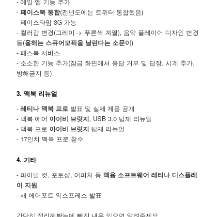
- 메일 앱 기능 추가
-
페이스북 통합
(전년도에는 트위터 통합했음)
- 페이스타임 3G 가능
- 컬러감 변경(그레이 -> 푸른색 계열), 음악 플레이어 디자인 변경
등(
올해는 스큐어모픽을 날린다는 소문이
)
- 패스북 서비스
- 소소한 기능 추가(잠금 화면에서 응답 거부 및 답장, 시계 추가,
방해금지 등)
3. 맥북 리뉴얼
-
레티나 맥북 프로
발표 및 실제 제품 공개
- 맥북 에어
아이비 브릿지
, USB 3.0 탑재 리뉴얼
- 맥북 프로
아이비 브릿지
탑재 리뉴얼
- 17인치 맥북 프로 참수
4. 기타
- 파이널 컷, 포토샵, 어퍼처 등
맥용 소프트웨어 레티나 디스플레
이 지원
- 새 에어포트 익스프레스 발표
간단히 정리해봤는데 빠진 내용 있으면 알려주세요.