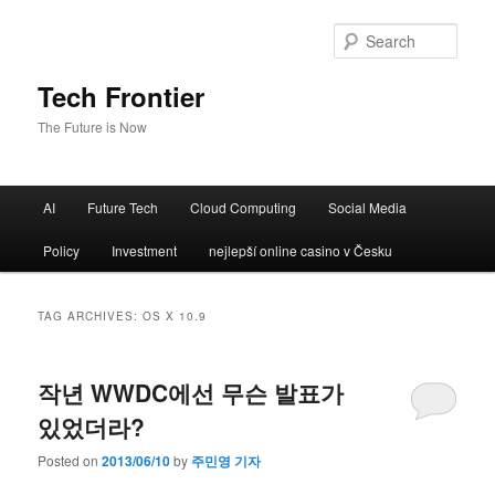
Sear
Tech Frontier
The Future is Now
Main menu
AI
Future Tech
Cloud Computing
Social Media
Skip to primary content
Skip to secondary content
Policy
Investment
nejlepší online casino v Česku
TAG ARCHIVES:
OS X 10.9
작년 WWDC에선 무슨 발표가
있었더라?
Posted on
2013/06/10
by
주민영 기자