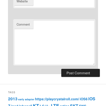
Website
Comment
TAGS
2013
iOS
https://playcrystalroll.com/
iOS6
early adapter
KT
LTE
7
SKT