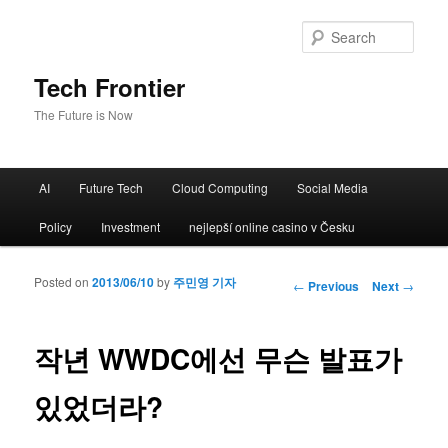
Sear
Tech Frontier
The Future is Now
Main menu
AI
Future Tech
Cloud Computing
Social Media
Skip to primary content
Skip to secondary content
Policy
Investment
nejlepší online casino v Česku
Posted on
2013/06/10
by
주민영 기자
Post navigation
←
Previous
Next
→
작년 WWDC에선 무슨 발표가
있었더라?