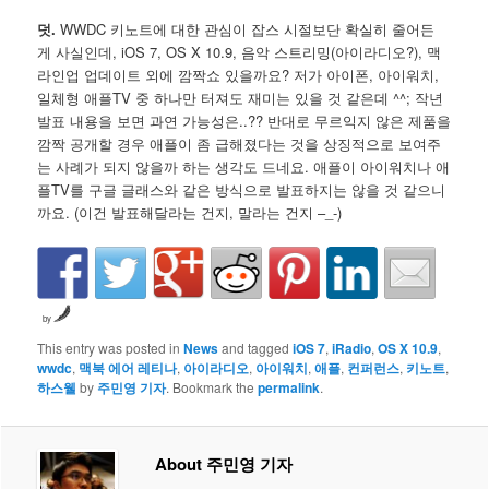
덧.
WWDC 키노트에 대한 관심이 잡스 시절보단 확실히 줄어든
게 사실인데, iOS 7, OS X 10.9, 음악 스트리밍(아이라디오?), 맥
라인업 업데이트 외에 깜짝쇼 있을까요? 저가 아이폰, 아이워치,
일체형 애플TV 중 하나만 터져도 재미는 있을 것 같은데 ^^; 작년
발표 내용을 보면 과연 가능성은..?? 반대로 무르익지 않은 제품을
깜짝 공개할 경우 애플이 좀 급해졌다는 것을 상징적으로 보여주
는 사례가 되지 않을까 하는 생각도 드네요. 애플이 아이워치나 애
플TV를 구글 글래스와 같은 방식으로 발표하지는 않을 것 같으니
까요. (이건 발표해달라는 건지, 말라는 건지 –_-)
by
This entry was posted in
News
and tagged
iOS 7
,
iRadio
,
OS X 10.9
,
wwdc
,
맥북 에어 레티나
,
아이라디오
,
아이워치
,
애플
,
컨퍼런스
,
키노트
,
하스웰
by
주민영 기자
. Bookmark the
permalink
.
About 주민영 기자