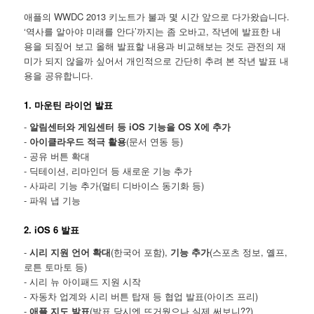
애플의 WWDC 2013 키노트가 불과 몇 시간 앞으로 다가왔습니다.
‘역사를 알아야 미래를 안다’까지는 좀 오바고, 작년에 발표한 내
용을 되짚어 보고 올해 발표할 내용과 비교해보는 것도 관전의 재
미가 되지 않을까 싶어서 개인적으로 간단히 추려 본 작년 발표 내
용을 공유합니다.
1. 마운틴 라이언 발표
-
알림센터와 게임센터 등 iOS 기능을 OS X에 추가
-
아이클라우드 적극 활용
(문서 연동 등)
- 공유 버튼 확대
- 딕테이션, 리마인더 등 새로운 기능 추가
- 사파리 기능 추가(멀티 디바이스 동기화 등)
- 파워 냅 기능
2. iOS 6 발표
-
시리 지원 언어 확대
(한국어 포함),
기능 추가
(스포츠 정보, 옐프,
로튼 토마토 등)
- 시리 뉴 아이패드 지원 시작
- 자동차 업계와 시리 버튼 탑재 등 협업 발표(아이즈 프리)
-
애플 지도 발표
(발표 당시엔 뜨거웠으나 실제 써보니??)